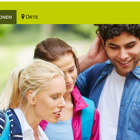
onen
Orte