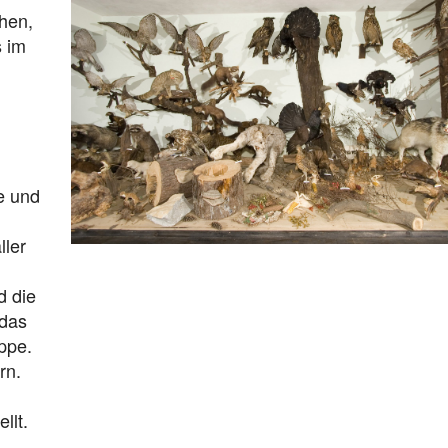
hen,
s im
e und
ller
d die
 das
ppe.
rn.
llt.