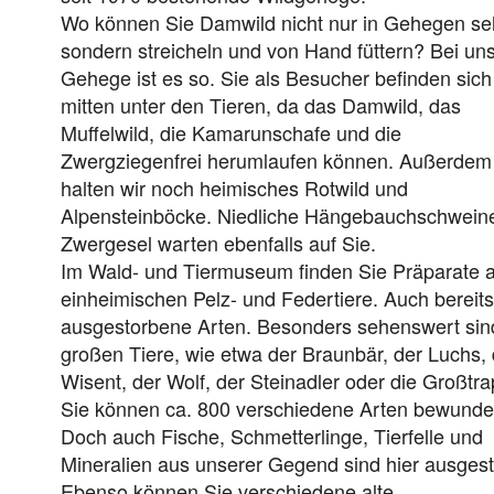
Wo können Sie Damwild nicht nur in Gehegen se
sondern streicheln und von Hand füttern? Bei un
Gehege ist es so. Sie als Besucher befinden sich
mitten unter den Tieren, da das Damwild, das
Muffelwild, die Kamarunschafe und die
Zwergziegenfrei herumlaufen können. Außerdem
halten wir noch heimisches Rotwild und
Alpensteinböcke. Niedliche Hängebauchschwein
Zwergesel warten ebenfalls auf Sie.
Im Wald- und Tiermuseum finden Sie Präparate a
einheimischen Pelz- und Federtiere. Auch bereits
ausgestorbene Arten. Besonders sehenswert sin
großen Tiere, wie etwa der Braunbär, der Luchs,
Wisent, der Wolf, der Steinadler oder die Großtra
Sie können ca. 800 verschiedene Arten bewunde
Doch auch Fische, Schmetterlinge, Tierfelle und
Mineralien aus unserer Gegend sind hier ausgeste
Ebenso können Sie verschiedene alte