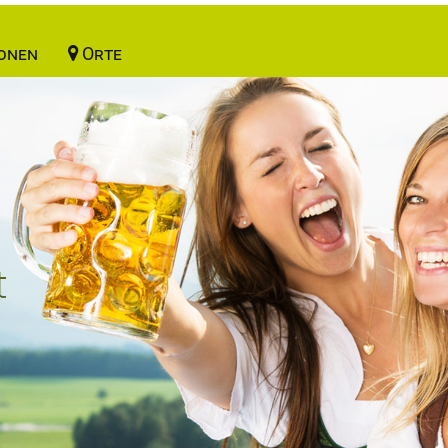
onen
Orte