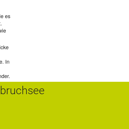
ie es
.
wie
icke
. In
nder.
nbruchsee