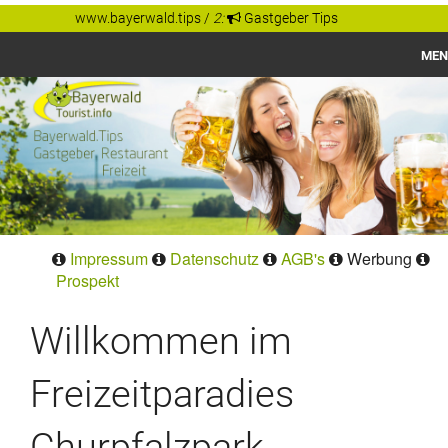
www.bayerwald.tips
/
2:
Gastgeber Tips
MEN
Bayerwald
Gastgeber Tips
Regionen
Orte
Impressum
Datenschutz
AGB's
Werbung
Prospekt
Willkommen im
Freizeitparadies
Churpfalzpark