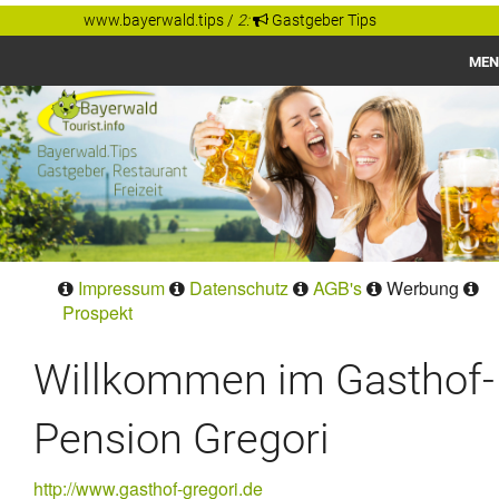
www.bayerwald.tips
/
2:
Gastgeber Tips
MEN
Bayerwald
Gastgeber Tips
Regionen
Orte
Impressum
Datenschutz
AGB's
Werbung
Prospekt
Willkommen im Gasthof-
Pension Gregori
http://www.gasthof-gregori.de