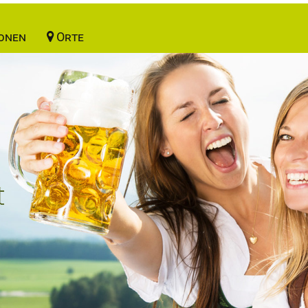
onen
Orte