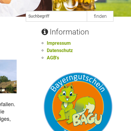
Information
Impressum
Datenschutz
AGB's
fallen.
ie
iges,