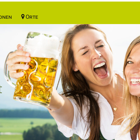
onen
Orte