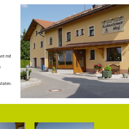
nt mit
e
utaten.