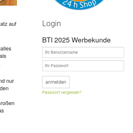
Login
atz auf
BTI 2025 Werbekunde
alles
als
.
nd nur
 den
Passwort vergessen?
Großen
as