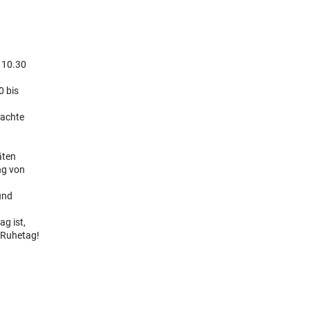
 10.30
 bis
achte
äten
g von
und
g ist,
 Ruhetag!