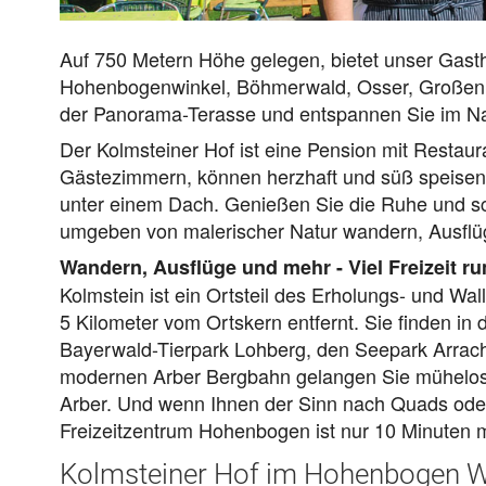
Auf 750 Metern Höhe gelegen, bietet unser Gasth
Hohenbogenwinkel, Böhmerwald, Osser, Großen A
der Panorama-Terasse und entspannen Sie im Na
Der Kolmsteiner Hof ist eine Pension mit Restau
Gästezimmern, können herzhaft und süß speisen,
unter einem Dach. Genießen Sie die Ruhe und sc
umgeben von malerischer Natur wandern, Ausflüge
Wandern, Ausflüge und mehr - Viel Freizeit r
Kolmstein ist ein Ortsteil des Erholungs- und Wa
5 Kilometer vom Ortskern entfernt. Sie finden 
Bayerwald-Tierpark Lohberg, den Seepark Arrach
modernen Arber Bergbahn gelangen Sie mühelos
Arber. Und wenn Ihnen der Sinn nach Quads oder
Freizeitzentrum Hohenbogen ist nur 10 Minuten m
Kolmsteiner Hof im Hohenbogen W