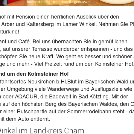
of mit Pension einen herrlichen Ausblick über den
rber und Kaitersberg im Lamer Winkel. Nehmen Sie Pl
turkino!
rant und Café. Bei uns übernachten Sie in gemütlichen
 auf unserer Terrasse wunderbar entspannen - und das 
höpfen Sie neue Kraft. Wo geht es besser und schöner 
 und mehr - Viel Freizeit rund um den Kolmsteiner Hof
und um den Kolmsteiner Hof
llfahrtsortes Neukirchen b.Hl.Blut im Bayerischen Wald u
in der Umgebung viele Wanderwege und Ausflugsziele wie
 oder AQACUR, die Badewelt in Bad Kötzting. Mit der
 auf den höchsten Berg des Bayerischen Waldes, den 
 einer Rutschpartie auf der Sommerrodelbahn steht - d
it dem Auto entfernt.
inkel im Landkreis Cham