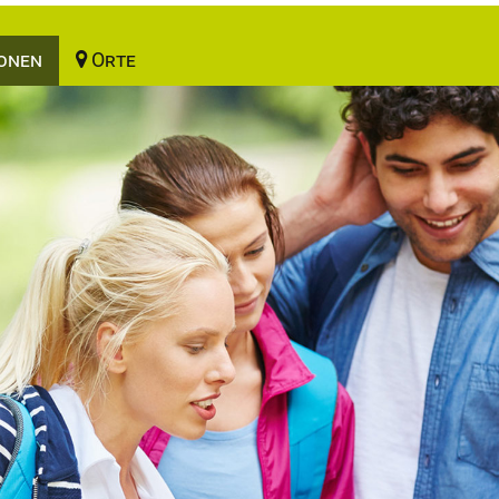
onen
Orte