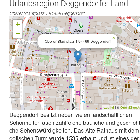
Urlaubsregion Deggendorfer Land
Oberer Stadtplatz 1 94469 Deggendorf
+
−
×
Oberer Stadtplatz 1 94469 Deggendorf
Leaflet
| ©
OpenStreet
Deg­gen­dorf be­sitzt ne­ben vie­len land­schaft­li­chen
Schön­hei­ten auch zahl­rei­che bau­li­che und ge­schicht­
che Se­hens­wür­dig­kei­ten. Das Al­te Rat­haus mit dem
go­ti­schen Turm wur­de 1535 er­baut und ist ei­nes der