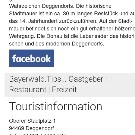
Wahr­zei­chen Deg­gen­dorfs. Die historische
Stadtmauer ist ein ca. 30 m lan­ges Rest­stück und a
das 14. Jahr­hun­dert zu­rück­zu­füh­ren. Auf der Stadt­
mau­er be­fin­det sich noch ein gut er­hal­te­ner höl­zer­n
Wehr­gang. Die Do­nau ist die Le­bens­ader des his­to­ri
schen und des mo­der­nen Deg­gen­dorfs.
Bayerwald.Tips... Gastgeber |
Restaurant | Freizeit
Touristinformation
Oberer Stadtplatz 1
94469 Deggendorf