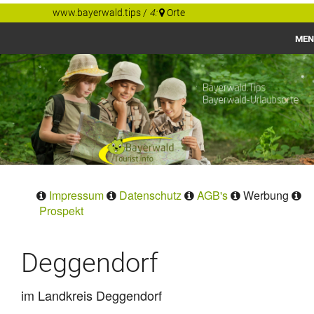
www.bayerwald.tips
/
4:
Orte
MEN
Bayerwald
Gastgeber Tips
Regionen
Orte
Impressum
Datenschutz
AGB's
Werbung
Prospekt
Deggendorf
im Landkreis Deggendorf