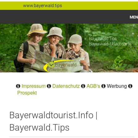
www.bayerwald.tips
MEN
Bayerwald
Gastgeber Tips
Regionen
Orte
Impressum
Datenschutz
AGB's
Werbung
Prospekt
Bayerwaldtourist.Info |
Bayerwald.Tips